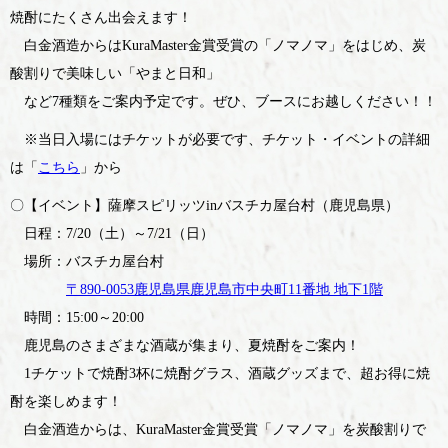
焼酎にたくさん出会えます！
白金酒造からは
KuraMaster金賞受賞の「ノマノマ」
をはじめ、炭
酸割りで美味しい「やまと日和」
など7種類をご案内予定です。ぜひ、ブースにお越しください！！
※当日入場にはチケットが必要です、チケット・イベントの詳細
は「
こちら
」から
〇【イベント】薩摩スピリッツinバスチカ屋台村（鹿児島県）
日程：7/20（土）～7/21（日）
場所：バスチカ屋台村
〒890-0053鹿児島県鹿児島市中央町11番地 地下1階
時間：15:00～20:00
鹿児島のさまざまな酒蔵が集まり、夏焼酎をご案内！
1チケットで焼酎3杯に焼酎グラス、酒蔵グッズまで、超お得に焼
酎を楽しめます！
白金酒造からは、
KuraMaster金賞受賞「ノマノマ」
を
炭酸割り
で