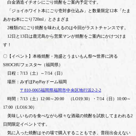
白金酒造イチオシにごり焼酎をご案内予定です。
「ジョイホワイト本にごり壱対参仕込み」と数量限定12本「たま
あかね本にごり720ml」とさまざま
2種類のにごり焼酎を味わえるのは今回がラストチャンスです。
12日と13日は鹿児島から営業マンが焼酎をご案内にかけつけま
す！
〇【イベント】本格焼酎・泡盛とうまいもん祭〜世界に誇る
SHOCHUフェスタ〜（福岡県）
日程：7/13（土）～7/14（日）
場所：みずほPayPayドーム福岡
〒810-0065
福岡県福岡市中央区地行浜2-2-2
時間：7/13（土）12:00～20:00 （LO19:30）・7/14（日）10:00～
17:00（LO16:30）
美味しいものを食べながら様々な酒蔵の焼酎を試飲してまわれる2
日間限定イベントです。
気に入った焼酎はその場で購入することもでき、普段出会えない