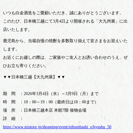
いつも白金酒造をご愛顧いただき、誠にありがとうございます。
このたび、日本橋三越にて3月4日より開催される「大九州展」に出
店いたします。
鹿児島から、当蔵自慢の焼酎を多数取り揃えて皆さまをお迎えいた
します。
お近くにお越しの際は、ご家族やご友人とお誘い合わせのうえ、ぜ
ひお立ち寄りください。
▼▼日本橋三越【大九州展】▼▼
期 間 ：2026年3月4日（水）～3月9日（月）まで
時 間 ：10：00～19：00（最終日は18：00まで）
場 所 ：日本橋三越本店 本館7階 催物会場
詳 細 ：
https://www.mistore.jp/shopping/event/nihombashi_e/kyushu_50